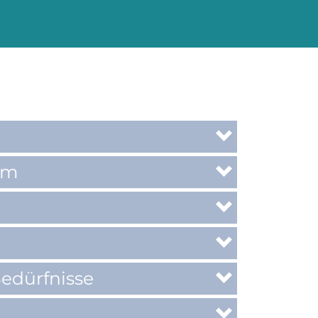
um
edürfnisse