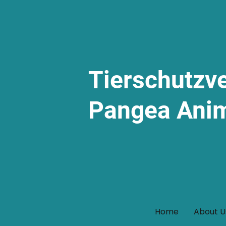
Tierschutzv
Pangea Ani
Home
About U