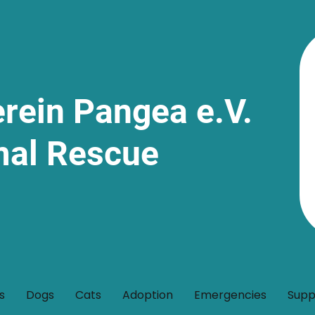
erein Pangea e.V.
mal Rescue
s
Dogs
Cats
Adoption
Emergencies
Supp