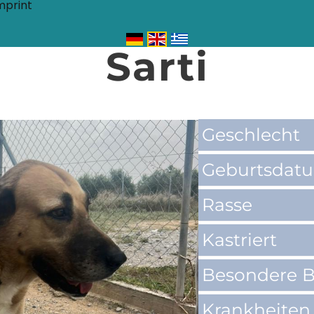
mprint
Sarti
Geschlecht
Geburtsdat
Rasse
Kastriert
Besondere B
Krankheiten