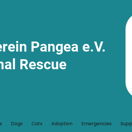
erein Pangea e.V.
mal Rescue
s
Dogs
Cats
Adoption
Emergencies
Supp