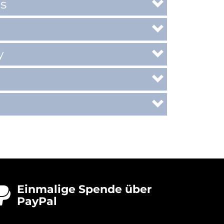
s
y
Einmalige Spende über

PayPal