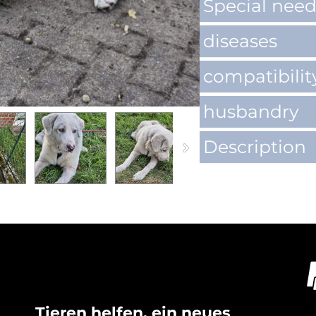
Special need
diseases
compatibilit
husbandry
Description
Tieren helfen, ein neues