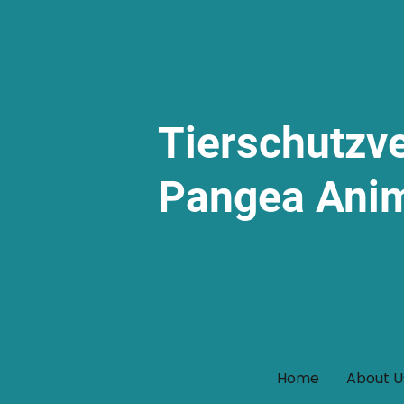
Tierschutzv
Pangea Ani
Home
About U