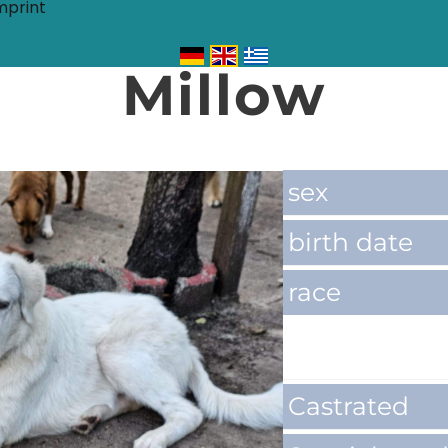
mprint
Millow
sex
birth date
race
Castrated