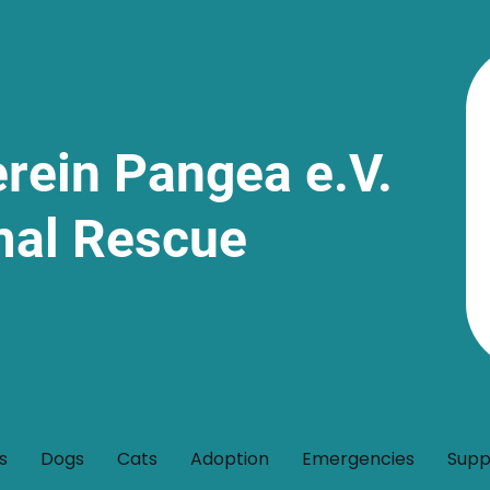
erein Pangea e.V.
mal Rescue
s
Dogs
Cats
Adoption
Emergencies
Supp