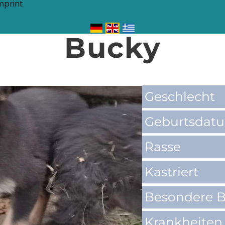
mprint
Bucky
Geschlecht
Geburtsdat
Rasse
Kastriert
Besondere B
Krankheiten