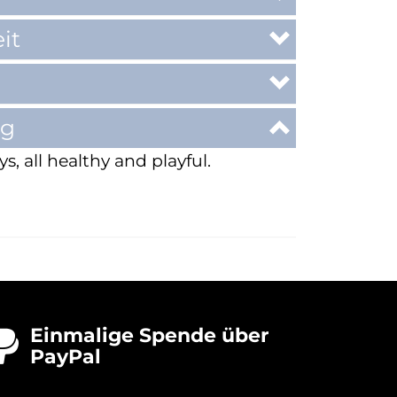
it
ng
s, all healthy and playful.
Einmalige Spende über

PayPal