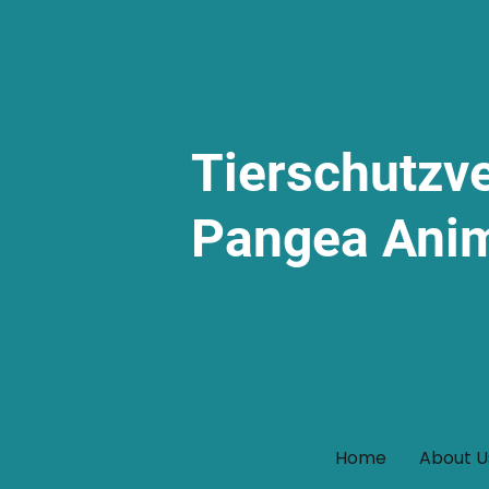
Tierschutzv
Pangea Ani
Home
About U