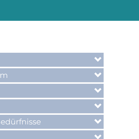
um
edürfnisse