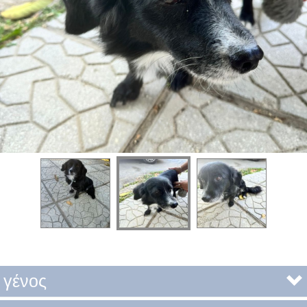
γένος