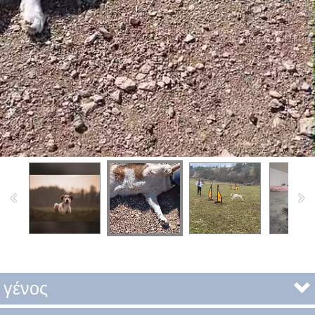
γένος