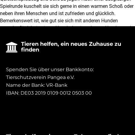
Spielrunde kuschelt sie sich gerne in einen warmen Schoß oder
neben ihren Menschen und ist zufrieden und glücklich.
Bemerkenswert ist, wie gut sie sich mit anderen Hunden
versteht. Sie lebt in einem Haushalt mit mehreren Hunden und
es gibt selten Konflikte. Ihre freundliche und zugängliche Art
ermöglicht es ihr, schnell Freundschaften zu schließen und
Tieren helfen, ein neues Zuhause zu

finden
harmonisch mit ihren pelzigen Gefährten zusammenzuleben.
Monatlich wird sie gegen Parasiten behandelt.
Spenden Sie über unser Bankkonto:
Tierschutzverein Pangea e.V.
Name der Bank: VR-Bank
IBAN: DE03 2019 0109 0012 0503 00