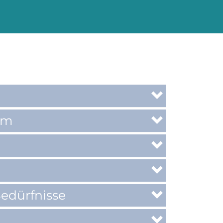
um
edürfnisse