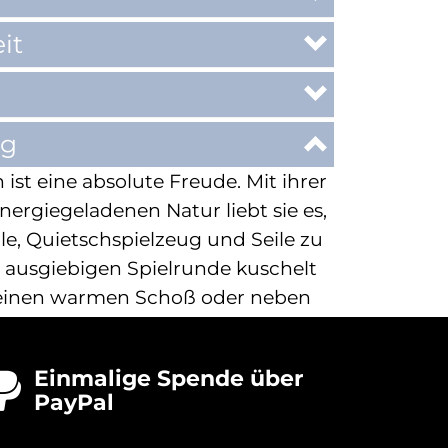
it
ng
 ist eine absolute Freude. Mit ihrer
nergiegeladenen Natur liebt sie es,
le, Quietschspielzeug und Seile zu
r ausgiebigen Spielrunde kuschelt
n einen warmen Schoß oder neben
nd ist zufrieden und glücklich.
, wie gut sie sich mit anderen
Einmalige Spende über

Sie lebt in einem Haushalt mit
PayPal
und es gibt selten Konflikte. Ihre
ugängliche Art ermöglicht es ihr,