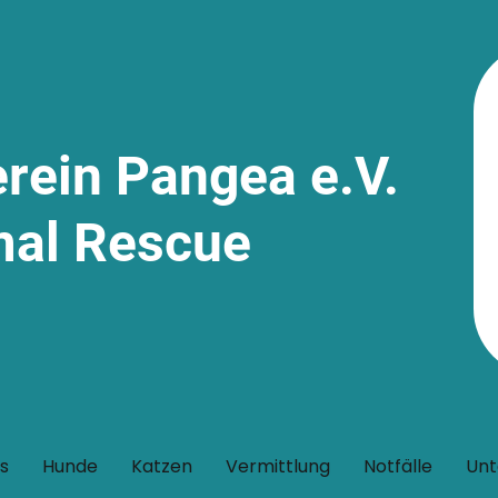
erein Pangea e.V.
mal Rescue
s
Hunde
Katzen
Vermittlung
Notfälle
Unt