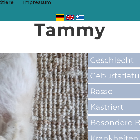
dtiere
Impressum
Tammy
Geschlecht
Geburtsdat
Rasse
Kastriert
Besondere B
Krankheiten