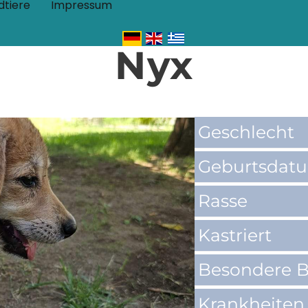
dtiere
Impressum
Nyx
Geschlecht
Geburtsdat
Rasse
Kastriert
Besondere B
Krankheiten