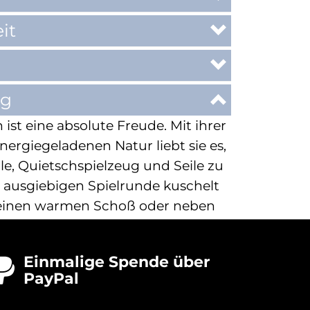
it
ng
 ist eine absolute Freude. Mit ihrer
nergiegeladenen Natur liebt sie es,
le, Quietschspielzeug und Seile zu
r ausgiebigen Spielrunde kuschelt
n einen warmen Schoß oder neben
nd ist zufrieden und glücklich.
, wie gut sie sich mit anderen
Einmalige Spende über

Sie lebt in einem Haushalt mit
PayPal
und es gibt selten Konflikte. Ihre
ugängliche Art ermöglicht es ihr,