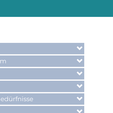
um
edürfnisse