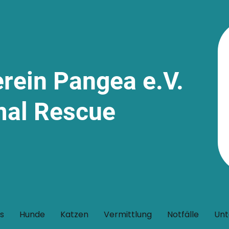
erein Pangea e.V.
mal Rescue
s
Hunde
Katzen
Vermittlung
Notfälle
Unt