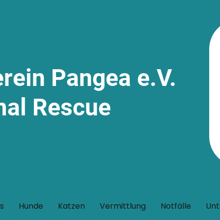
erein Pangea e.V.
mal Rescue
s
Hunde
Katzen
Vermittlung
Notfälle
Unt