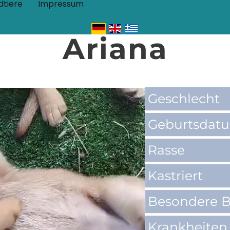
dtiere
Impressum
Ariana
Geschlecht
Geburtsdat
Rasse
Kastriert
Besondere B
Krankheiten