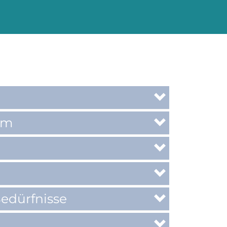
um
edürfnisse