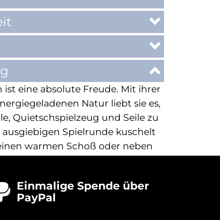
it
ng
 ist eine absolute Freude. Mit ihrer
nergiegeladenen Natur liebt sie es,
le, Quietschspielzeug und Seile zu
r ausgiebigen Spielrunde kuschelt
n einen warmen Schoß oder neben
nd ist zufrieden und glücklich.
, wie gut sie sich mit anderen
Einmalige Spende über

Sie lebt in einem Haushalt mit
PayPal
und es gibt selten Konflikte. Ihre
ugängliche Art ermöglicht es ihr,